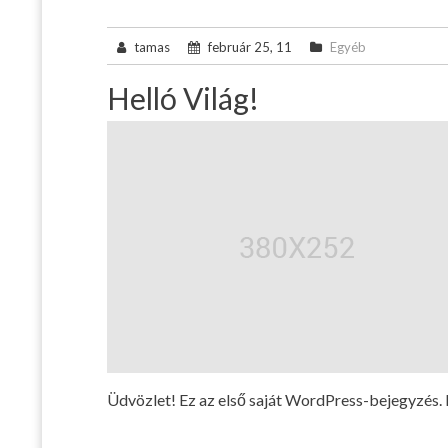
tamas
február 25, 11
Egyéb
Helló Világ!
Üdvözlet! Ez az első saját WordPress-bejegyzés. 