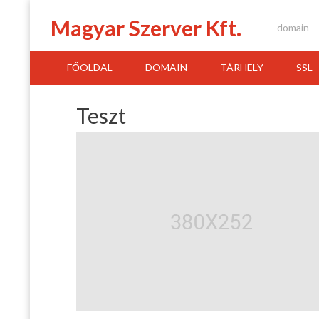
Skip
Magyar Szerver Kft.
to
domain – 
content
FŐOLDAL
DOMAIN
TÁRHELY
SSL
Teszt